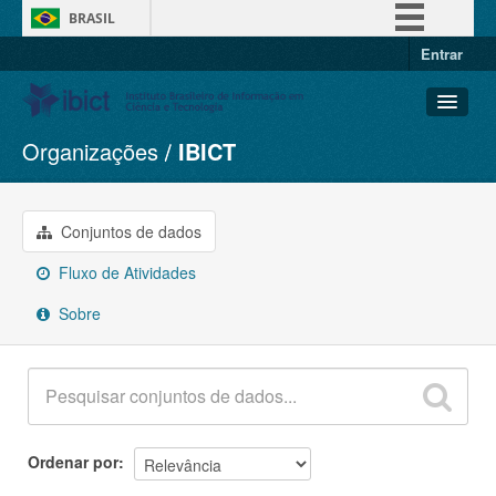
BRASIL
Entrar
Simplifique!
Comunica BR
Participe
Organizações
IBICT
Conjuntos de dados
Acesso à informação
Organizações
Legislação
Grupos
Conjuntos de dados
Canais
Sobre
Fluxo de Atividades
Sobre
Ordenar por