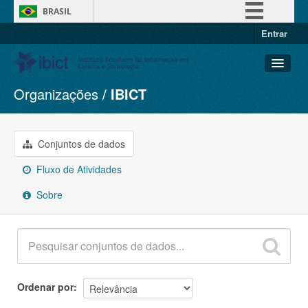
BRASIL
Entrar
Simplifique!
Comunica BR
Participe
Organizações
IBICT
Conjuntos de dados
Acesso à informação
Organizações
Legislação
Grupos
Conjuntos de dados
Canais
Sobre
Fluxo de Atividades
Sobre
Ordenar por