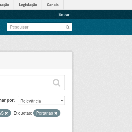
mação
Legislação
Canais
Entrar
nar por
AS
Etiquetas:
Portarias