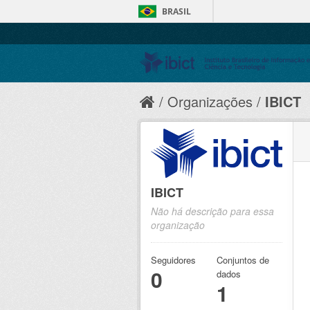
BRASIL
Organizações
IBICT
IBICT
Não há descrição para essa
organização
Seguidores
Conjuntos de
0
dados
1