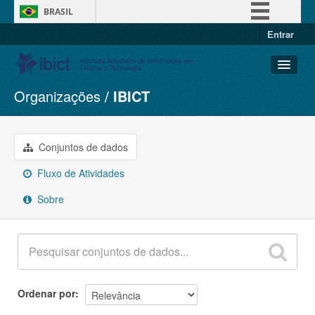
BRASIL
Entrar
Simplifique!
Comunica BR
Participe
Organizações
IBICT
Conjuntos de dados
Acesso à informação
Organizações
Legislação
Grupos
Conjuntos de dados
Canais
Sobre
Fluxo de Atividades
Sobre
Ordenar por