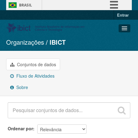
BRASIL
Entrar
Simplifique!
Comunica BR
Participe
Organizações
IBICT
Conjuntos de dados
Acesso à informação
Organizações
Legislação
Grupos
Conjuntos de dados
Canais
Sobre
Fluxo de Atividades
Sobre
Ordenar por