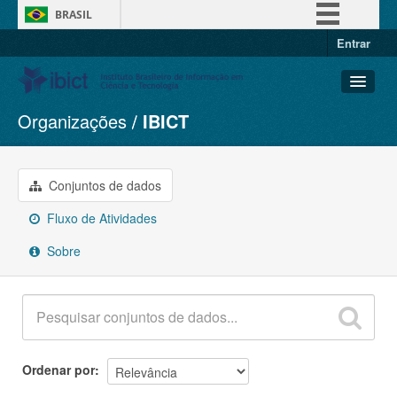
BRASIL
Entrar
Simplifique!
Comunica BR
Participe
Organizações
IBICT
Conjuntos de dados
Acesso à informação
Organizações
Legislação
Grupos
Conjuntos de dados
Canais
Sobre
Fluxo de Atividades
Sobre
Ordenar por