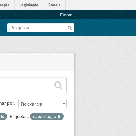
mação
Legislação
Canais
Entrar
nar por
S
Etiquetas:
capacitação