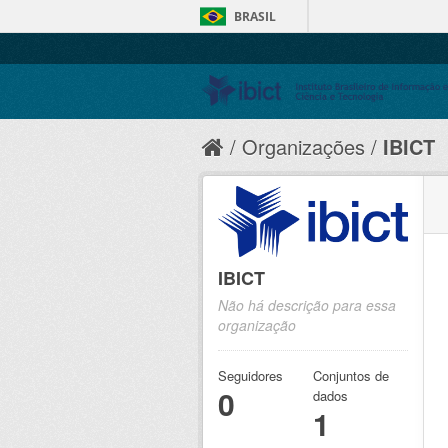
BRASIL
Organizações
IBICT
IBICT
Não há descrição para essa
organização
Seguidores
Conjuntos de
0
dados
1