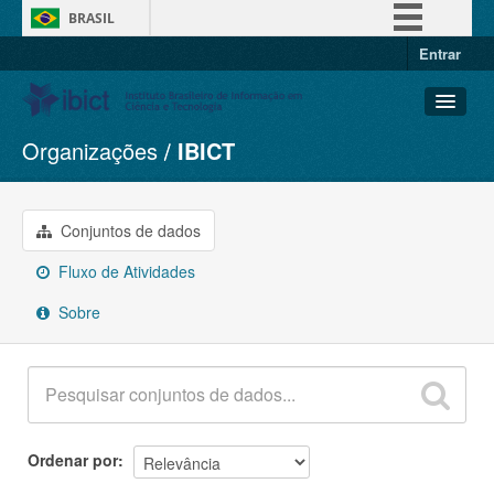
BRASIL
Entrar
Simplifique!
Comunica BR
Participe
Organizações
IBICT
Conjuntos de dados
Acesso à informação
Organizações
Legislação
Grupos
Conjuntos de dados
Canais
Sobre
Fluxo de Atividades
Sobre
Ordenar por