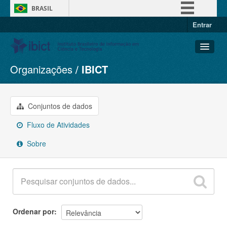
BRASIL
Entrar
Simplifique!
Comunica BR
Participe
Organizações
IBICT
Conjuntos de dados
Acesso à informação
Organizações
Legislação
Grupos
Conjuntos de dados
Canais
Sobre
Fluxo de Atividades
Sobre
Ordenar por