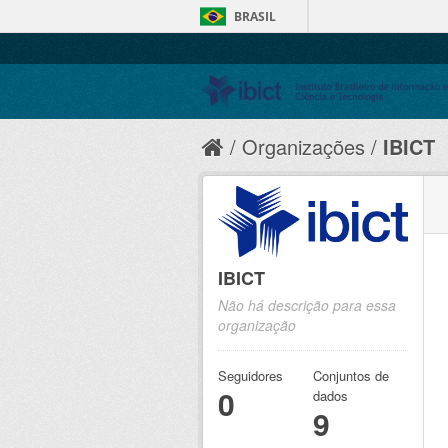
BRASIL
Organizações
IBICT
IBICT
Não há descrição para essa
organização
Seguidores
Conjuntos de
0
dados
9