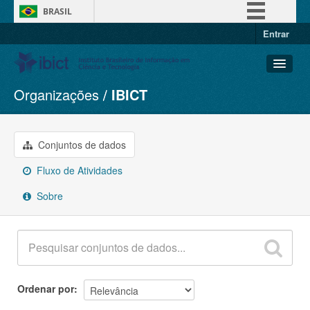
BRASIL
Entrar
Simplifique!
Comunica BR
Participe
Organizações
IBICT
Conjuntos de dados
Acesso à informação
Organizações
Legislação
Grupos
Conjuntos de dados
Canais
Sobre
Fluxo de Atividades
Sobre
Ordenar por