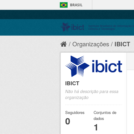
BRASIL
Organizações
IBICT
IBICT
Não há descrição para essa
organização
Seguidores
Conjuntos de
0
dados
1