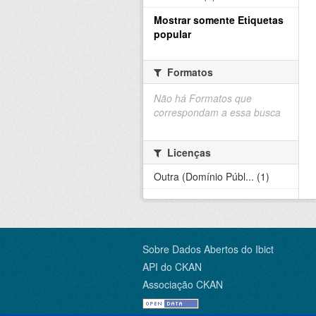
Mostrar somente Etiquetas
popular
Formatos
Não há Formatos que
correspondam a essa busca
Licenças
Outra (Domínio Públ... (1)
Sobre Dados Abertos do Ibict
API do CKAN
Associação CKAN