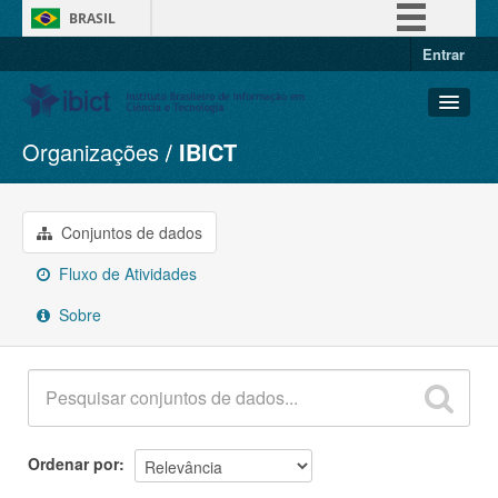
BRASIL
Entrar
Simplifique!
Comunica BR
Participe
Organizações
IBICT
Conjuntos de dados
Acesso à informação
Organizações
Legislação
Grupos
Conjuntos de dados
Canais
Sobre
Fluxo de Atividades
Sobre
Ordenar por