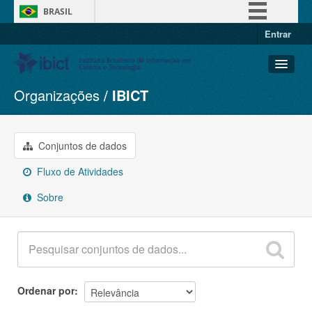
BRASIL
Entrar
Simplifique!
Comunica BR
Participe
Organizações
IBICT
Conjuntos de dados
Acesso à informação
Organizações
Legislação
Grupos
Conjuntos de dados
Canais
Sobre
Fluxo de Atividades
Sobre
Ordenar por