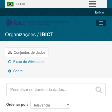
BRASIL
Entrar
Simplifique!
Comunica BR
Participe
Organizações
IBICT
Conjuntos de dados
Acesso à informação
Organizações
Legislação
Grupos
Conjuntos de dados
Canais
Sobre
Fluxo de Atividades
Sobre
Ordenar por