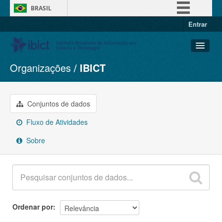
BRASIL
Entrar
Simplifique!
Comunica BR
Participe
Organizações
IBICT
Conjuntos de dados
Acesso à informação
Organizações
Legislação
Grupos
Conjuntos de dados
Canais
Sobre
Fluxo de Atividades
Sobre
Ordenar por