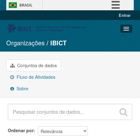
BRASIL
Entrar
Simplifique!
Comunica BR
Participe
Organizações
IBICT
Conjuntos de dados
Acesso à informação
Organizações
Legislação
Grupos
Conjuntos de dados
Canais
Sobre
Fluxo de Atividades
Sobre
Ordenar por