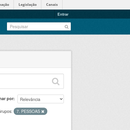
mação
Legislação
Canais
Entrar
nar por
rupos:
7. PESSOAS