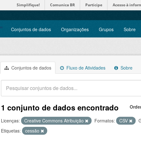
Simplifique!
Comunica BR
Participe
Acesso à infor
Conjuntos de dados
Organizações
Grupos
Sobre
Conjuntos de dados
Fluxo de Atividades
Sobre
1 conjunto de dados encontrado
Orde
Licenças:
Creative Commons Atribuição
Formatos:
CSV
G
Etiquetas:
cessão