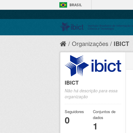
BRASIL
Organizações
IBICT
IBICT
Não há descrição para essa
organização
Seguidores
Conjuntos de
0
dados
1