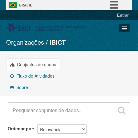
BRASIL
Entrar
Simplifique!
Comunica BR
Participe
Organizações
IBICT
Conjuntos de dados
Acesso à informação
Organizações
Legislação
Grupos
Conjuntos de dados
Canais
Sobre
Fluxo de Atividades
Sobre
Ordenar por