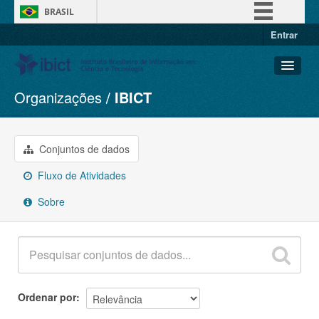
BRASIL
Entrar
Simplifique!
Comunica BR
Participe
Organizações
IBICT
Conjuntos de dados
Acesso à informação
Organizações
Legislação
Grupos
Conjuntos de dados
Canais
Sobre
Fluxo de Atividades
Sobre
Ordenar por