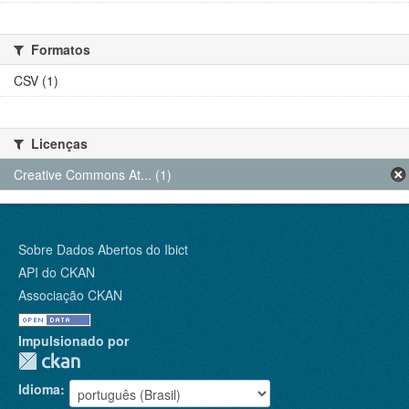
Formatos
CSV (1)
Licenças
Creative Commons At... (1)
Sobre Dados Abertos do Ibict
API do CKAN
Associação CKAN
Impulsionado por
Idioma