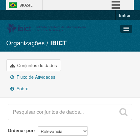
BRASIL
Entrar
Simplifique!
Comunica BR
Participe
Organizações
IBICT
Conjuntos de dados
Acesso à informação
Organizações
Legislação
Grupos
Conjuntos de dados
Canais
Sobre
Fluxo de Atividades
Sobre
Ordenar por