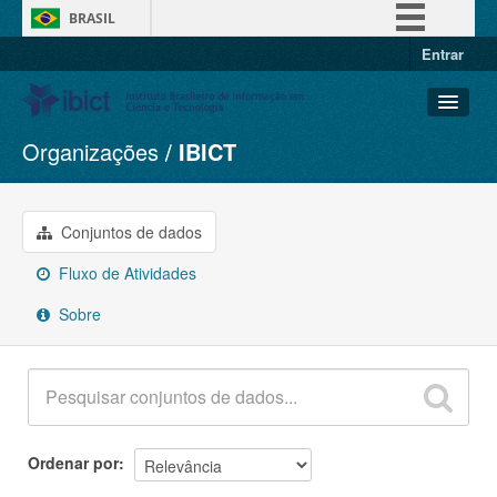
BRASIL
Entrar
Simplifique!
Comunica BR
Participe
Organizações
IBICT
Conjuntos de dados
Acesso à informação
Organizações
Legislação
Grupos
Conjuntos de dados
Canais
Sobre
Fluxo de Atividades
Sobre
Ordenar por