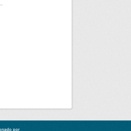
..
onado por