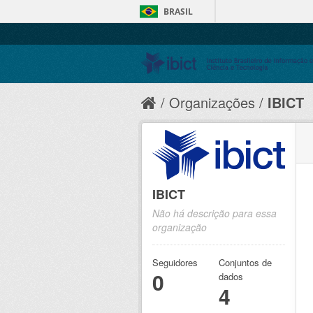
BRASIL
Organizações
IBICT
IBICT
Não há descrição para essa
organização
Seguidores
Conjuntos de
0
dados
4