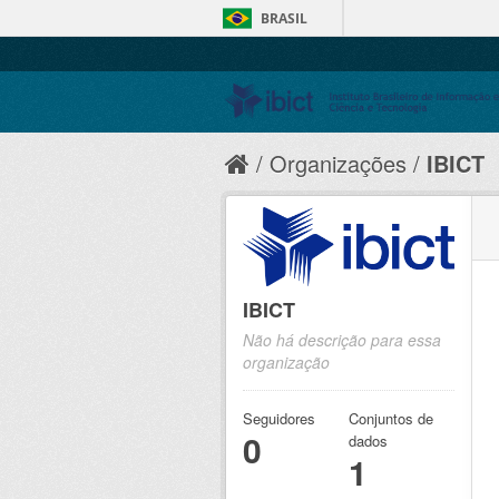
BRASIL
Organizações
IBICT
IBICT
Não há descrição para essa
organização
Seguidores
Conjuntos de
0
dados
1