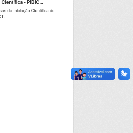
ientífica - PIBIC...
as de Iniciação Científica do
CT.