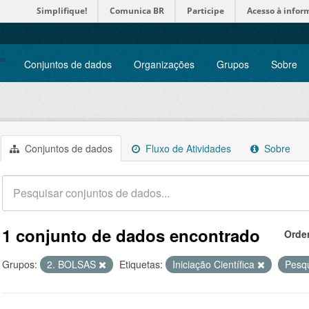
Simplifique!
Comunica BR
Participe
Acesso à infor
Conjuntos de dados
Organizações
Grupos
Sobre
Conjuntos de dados
Fluxo de Atividades
Sobre
1 conjunto de dados encontrado
Orde
Grupos:
2. BOLSAS
Etiquetas:
Iniciação Científica
Pesq