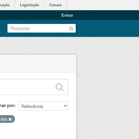
mação
Legislação
Canais
Entrar
nar por
uisa