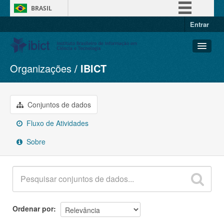
BRASIL
Entrar
Simplifique!
Comunica BR
Participe
Organizações
IBICT
Conjuntos de dados
Acesso à informação
Organizações
Legislação
Grupos
Conjuntos de dados
Canais
Sobre
Fluxo de Atividades
Sobre
Ordenar por