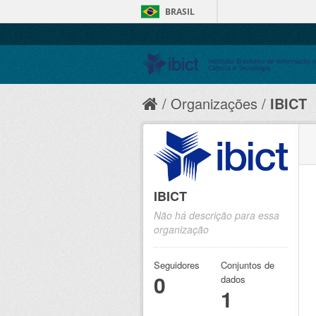
BRASIL
Organizações
IBICT
IBICT
Não há descrição para essa
organização
Seguidores
Conjuntos de
0
dados
1