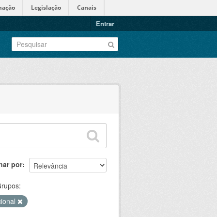
mação
Legislação
Canais
Entrar
nar por
rupos:
cional