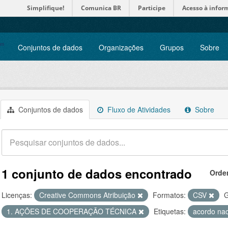
Simplifique!
Comunica BR
Participe
Acesso à infor
Conjuntos de dados
Organizações
Grupos
Sobre
Conjuntos de dados
Fluxo de Atividades
Sobre
1 conjunto de dados encontrado
Orde
Licenças:
Creative Commons Atribuição
Formatos:
CSV
G
1. AÇÕES DE COOPERAÇÃO TÉCNICA
Etiquetas:
acordo na