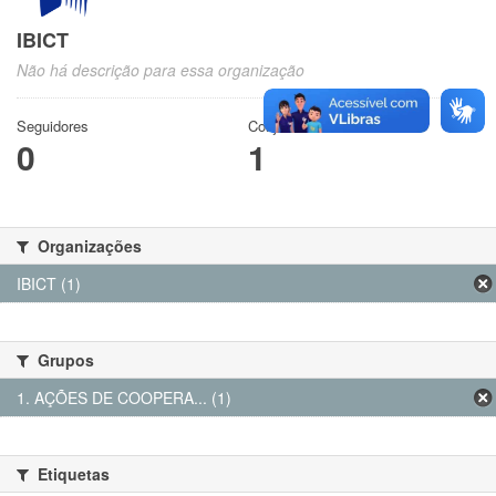
IBICT
Não há descrição para essa organização
Seguidores
Conjuntos de dados
0
1
Organizações
IBICT (1)
Grupos
1. AÇÕES DE COOPERA... (1)
Etiquetas