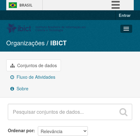
BRASIL
Entrar
Simplifique!
Comunica BR
Participe
Organizações
IBICT
Conjuntos de dados
Acesso à informação
Organizações
Legislação
Grupos
Conjuntos de dados
Canais
Sobre
Fluxo de Atividades
Sobre
Ordenar por