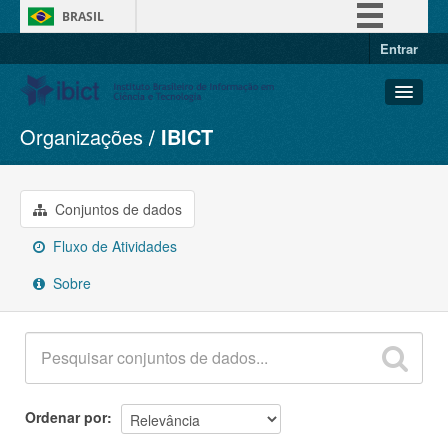
BRASIL
Entrar
Simplifique!
Comunica BR
Participe
Organizações
IBICT
Conjuntos de dados
Acesso à informação
Organizações
Legislação
Grupos
Conjuntos de dados
Canais
Sobre
Fluxo de Atividades
Sobre
Ordenar por