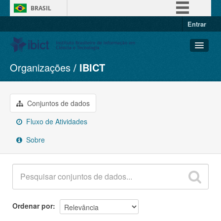
BRASIL
Entrar
Simplifique!
Comunica BR
Participe
Organizações
IBICT
Conjuntos de dados
Acesso à informação
Organizações
Legislação
Grupos
Conjuntos de dados
Canais
Sobre
Fluxo de Atividades
Sobre
Ordenar por