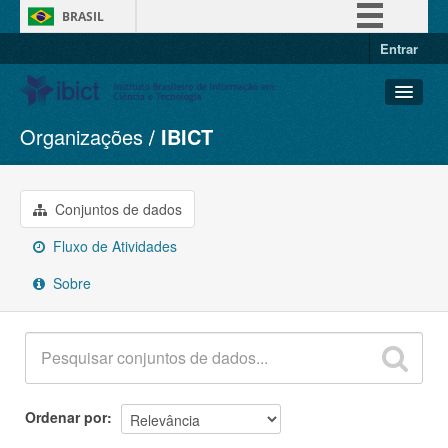
BRASIL
Entrar
Simplifique!
Comunica BR
Participe
Organizações
IBICT
Conjuntos de dados
Acesso à informação
Organizações
Legislação
Grupos
Conjuntos de dados
Canais
Sobre
Fluxo de Atividades
Sobre
Ordenar por