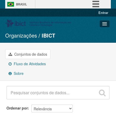
BRASIL
Entrar
Simplifique!
Comunica BR
Participe
Organizações
IBICT
Conjuntos de dados
Acesso à informação
Organizações
Legislação
Grupos
Conjuntos de dados
Canais
Sobre
Fluxo de Atividades
Sobre
Ordenar por