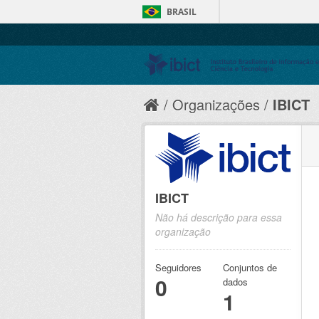
BRASIL
Organizações
IBICT
IBICT
Não há descrição para essa
organização
Seguidores
Conjuntos de
0
dados
1