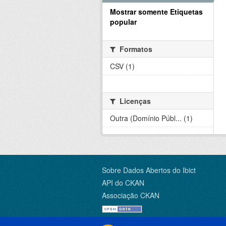
Mostrar somente Etiquetas
popular
Formatos
CSV (1)
Licenças
Outra (Domínio Públ... (1)
Sobre Dados Abertos do Ibict
API do CKAN
Associação CKAN