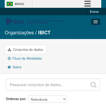
BRASIL
Entrar
Simplifique!
Comunica BR
Participe
Organizações
IBICT
Conjuntos de dados
Acesso à informação
Organizações
Legislação
Grupos
Conjuntos de dados
Canais
Sobre
Fluxo de Atividades
Sobre
Ordenar por