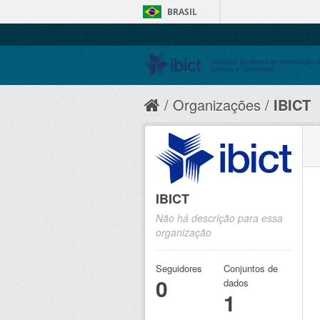
BRASIL
Organizações
IBICT
IBICT
Não há descrição para essa
organização
Seguidores
Conjuntos de
0
dados
1