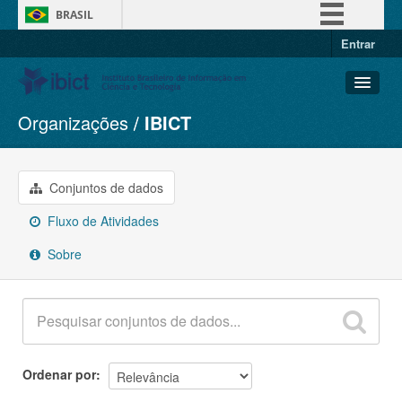
BRASIL
Entrar
Simplifique!
Comunica BR
Participe
Organizações
IBICT
Conjuntos de dados
Acesso à informação
Organizações
Legislação
Grupos
Conjuntos de dados
Canais
Sobre
Fluxo de Atividades
Sobre
Ordenar por