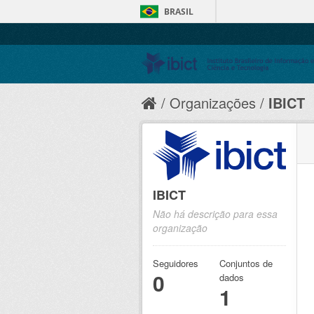
BRASIL
Organizações
IBICT
IBICT
Não há descrição para essa
organização
Seguidores
Conjuntos de
0
dados
1