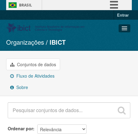
BRASIL
Entrar
Simplifique!
Comunica BR
Participe
Organizações
IBICT
Conjuntos de dados
Acesso à informação
Organizações
Legislação
Grupos
Conjuntos de dados
Canais
Sobre
Fluxo de Atividades
Sobre
Ordenar por