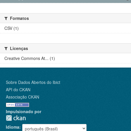
Formatos
CSV (1)
Licenças
Creative Commons At... (1)
Sobre Dados Abertos do Ibict
API do CKAN
Associação CKAN
Impulsionado por
Idioma