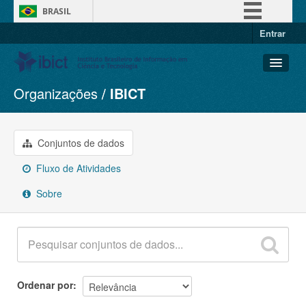
BRASIL
Entrar
Simplifique!
Comunica BR
Participe
Organizações
IBICT
Conjuntos de dados
Acesso à informação
Organizações
Legislação
Grupos
Conjuntos de dados
Canais
Sobre
Fluxo de Atividades
Sobre
Ordenar por