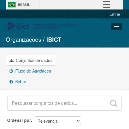
BRASIL
Entrar
Simplifique!
Comunica BR
Participe
Organizações
IBICT
Conjuntos de dados
Acesso à informação
Organizações
Legislação
Grupos
Conjuntos de dados
Canais
Sobre
Fluxo de Atividades
Sobre
Ordenar por