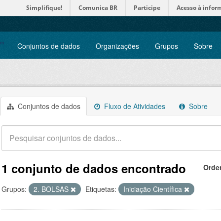
Simplifique!
Comunica BR
Participe
Acesso à infor
Conjuntos de dados
Organizações
Grupos
Sobre
Conjuntos de dados
Fluxo de Atividades
Sobre
1 conjunto de dados encontrado
Orde
Grupos:
2. BOLSAS
Etiquetas:
Iniciação Científica