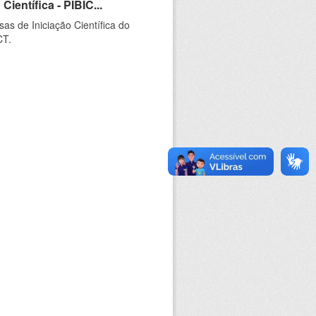
ientífica - PIBIC...
as de Iniciação Científica do
CT.