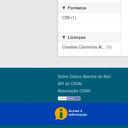
Formatos
CSV (1)
Licenças
Creative Commons At... (1)
Sobre Dados Abertos do Ibict
API do CKAN
Associação CKAN