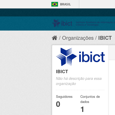
BRASIL
Organizações
IBICT
IBICT
Não há descrição para essa
organização
Seguidores
Conjuntos de
0
dados
1