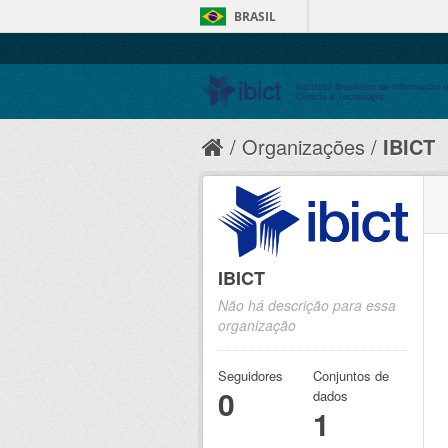
BRASIL
Organizações
IBICT
IBICT
Não há descrição para essa
organização
Seguidores
Conjuntos de
0
dados
1