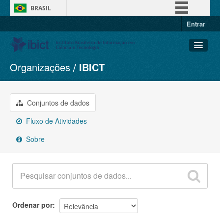
BRASIL
Entrar
Simplifique!
Comunica BR
Participe
Organizações
IBICT
Conjuntos de dados
Acesso à informação
Organizações
Legislação
Grupos
Conjuntos de dados
Canais
Sobre
Fluxo de Atividades
Sobre
Ordenar por