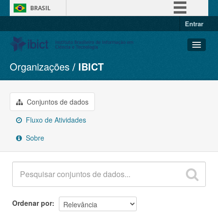
BRASIL
Entrar
Simplifique!
Comunica BR
Participe
Organizações
IBICT
Conjuntos de dados
Acesso à informação
Organizações
Legislação
Grupos
Conjuntos de dados
Canais
Sobre
Fluxo de Atividades
Sobre
Ordenar por