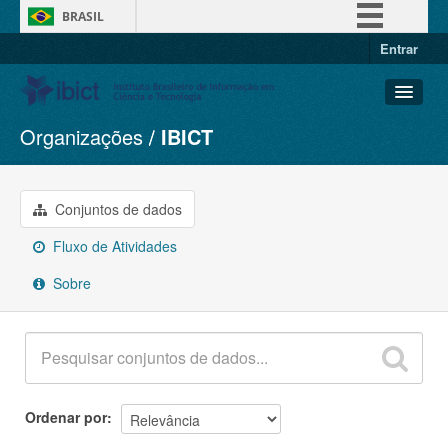
BRASIL
Entrar
Simplifique!
Comunica BR
Participe
Organizações
IBICT
Conjuntos de dados
Acesso à informação
Organizações
Legislação
Grupos
Conjuntos de dados
Canais
Sobre
Fluxo de Atividades
Sobre
Ordenar por