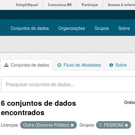
Simplifique!
Comunica BR
Participe
Acesso à infor
Conjuntos de dados
Organizações
Grupos
Sobre
Conjuntos de dados
Fluxo de Atividades
Sobre
6 conjuntos de dados
Orde
encontrados
Licenças:
Outra (Domínio Público)
Grupos:
7. PESSOAS