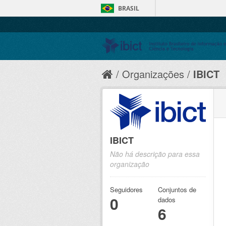
BRASIL
Organizações
IBICT
IBICT
Não há descrição para essa
organização
Seguidores
Conjuntos de
0
dados
6