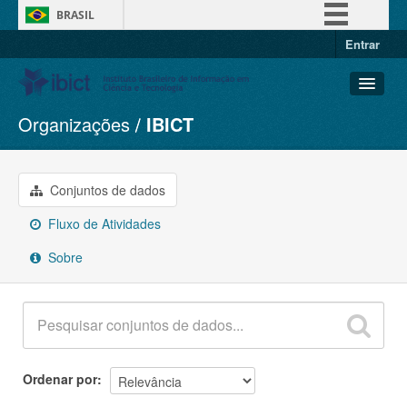
BRASIL
Entrar
Simplifique!
Comunica BR
Participe
Organizações
IBICT
Conjuntos de dados
Acesso à informação
Organizações
Legislação
Grupos
Conjuntos de dados
Canais
Sobre
Fluxo de Atividades
Sobre
Ordenar por