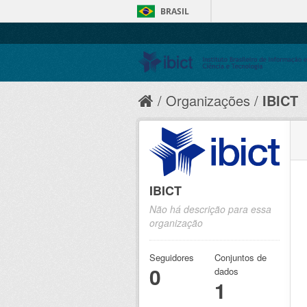
BRASIL
Organizações
IBICT
IBICT
Não há descrição para essa
organização
Seguidores
Conjuntos de
0
dados
1