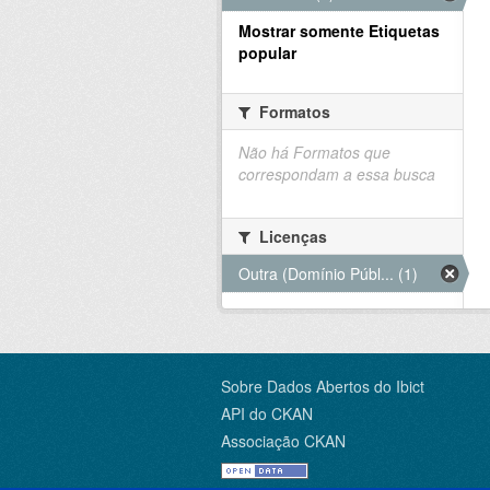
Mostrar somente Etiquetas
popular
Formatos
Não há Formatos que
correspondam a essa busca
Licenças
Outra (Domínio Públ... (1)
Sobre Dados Abertos do Ibict
API do CKAN
Associação CKAN