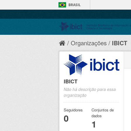
BRASIL
Organizações
IBICT
IBICT
Não há descrição para essa
organização
Seguidores
Conjuntos de
0
dados
1