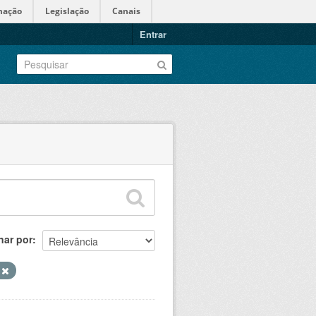
mação
Legislação
Canais
Entrar
nar por
o