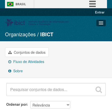
BRASIL
Entrar
Simplifique!
Comunica BR
Participe
Organizações
IBICT
Conjuntos de dados
Acesso à informação
Organizações
Legislação
Grupos
Conjuntos de dados
Canais
Sobre
Fluxo de Atividades
Sobre
Ordenar por