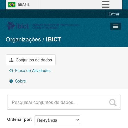
BRASIL
Entrar
Simplifique!
Comunica BR
Participe
Organizações
IBICT
Conjuntos de dados
Acesso à informação
Organizações
Legislação
Grupos
Conjuntos de dados
Canais
Sobre
Fluxo de Atividades
Sobre
Ordenar por